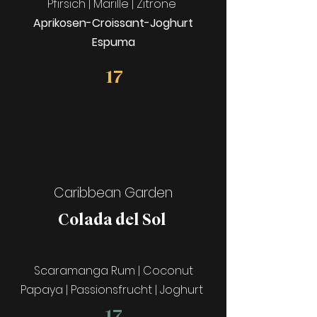
Pfirsich | Marille | Zitrone
Aprikosen-Croissant-Joghurt
Espuma
17
Caribbean Garden
Colada del Sol
Scaramanga Rum | Coconut
Papaya | Passionsfrucht | Joghurt
17