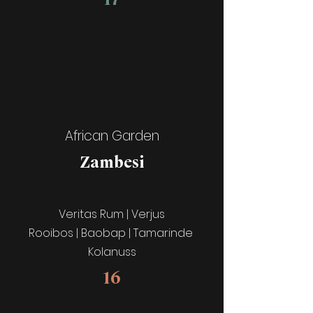
African Garden
Zambesi
Veritas Rum | Verjus
Rooibos | Baobap | Tamarinde
Kolanuss
16