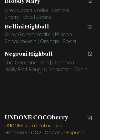
12
Bloody Mary
Grey Goose Vodka | Tomate
Sherry | Miso | Zitrone
Bellini Highball
12
Grey Goose Vodka | Pfirisch
Schaumwein | Orange | Soda
12
Negroni Highball
The Gardener Gin | Campari
Noilly Prat Rouge | Sanbitter | Tonic
UNDONE COCOberry
14
UNDONE Rum | Kokosnuss
Himbeere | CO2 | Coconut-Espuma