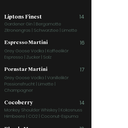
14
Liptons Finest
Gardener Gin | Bergamotte
Zitronengras | Schwarztee | Limette
Espresso Martini
16
Grey Goose Vodka | Kaffeelikör
Espresso | Zucker | Salz
Pornstar Martini
17
Grey Goose Vodka | Vanillelikör
Passionsfrucht | Limette |
Champagner
Cocoberry
14
Monkey Shoulder Whiskey | Kokosnuss
Himbeere | CO2 | Coconut-Espuma