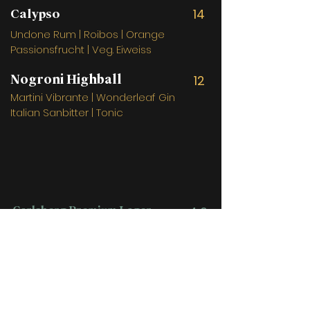
14
Calypso
Undone Rum | Roibos | Orange
Passionsfrucht | Veg. Eiweiss
Nogroni Highball
12
Martini Vibrante | Wonderleaf Gin
Italian Sanbitter | Tonic
Carlsberg Premium Lager
4,0
5,0% - 0,28l
1664 Kronenburg
4,5
Blanc.
5,0% - 0,28l
Brooklyn Lager
5