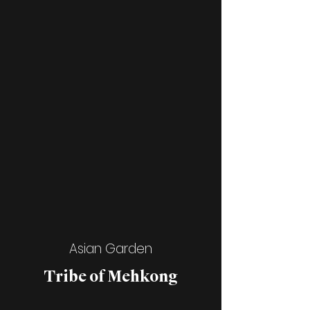
Gardener Gin | Aperol | Zitrone
Rhabarber | Schwarzteekombucha
veg. Eiweiss
17
Asian Garden
Tribe of
Mehkong