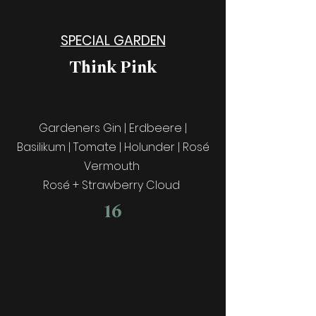
SPECIAL GARDEN
Think Pink
Gardeners Gin | Erdbeere |
Basilikum | Tomate | Holunder | Rosé
Vermouth
Rosé + Strawberry Cloud
16