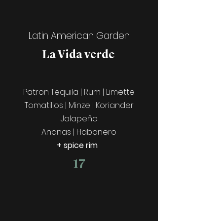
Latin American Garden
La Vida verde
Patron Tequila | Rum | Limette
Tomatillos | Minze | Koriander
Jalapeño
Ananas | Habanero
+ spice rim
17