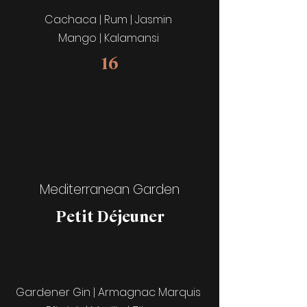
Cachaca | Rum | Jasmin
Mango | Kalamansi
16
Mediterranean Garden
Petit
Déjeuner
Gardener Gin | Armagnac Marquis